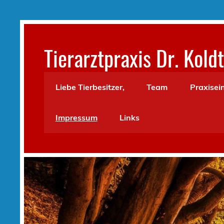
Skip
to
content
Tierarztpraxis Dr. Kold
Liebe Tierbesitzer,
Team
Praxisei
Impressum
Links