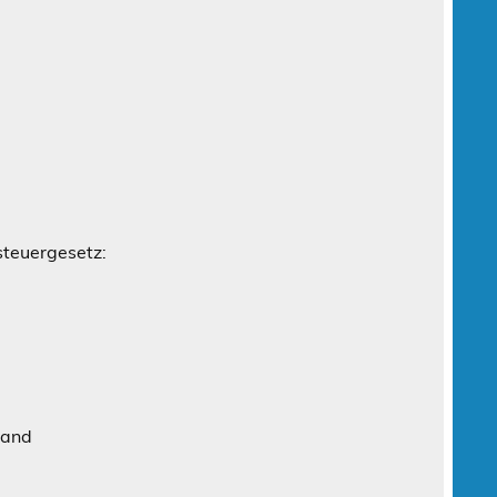
teuergesetz:
land