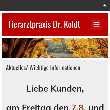
Skip
to
content
Tierarztpraxis Dr. Koldt
Aktuelles/ Wichtige Informationen
Liebe Kunden,
am Freitag den
7.8.
und